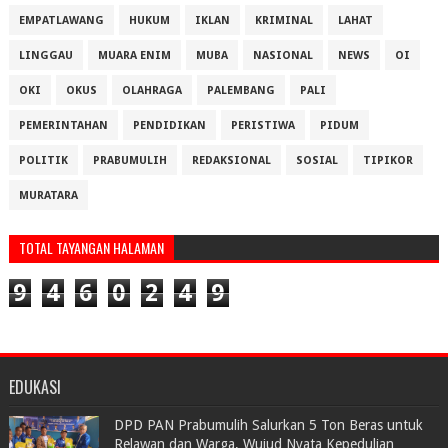
EMPATLAWANG
HUKUM
IKLAN
KRIMINAL
LAHAT
LINGGAU
MUARA ENIM
MUBA
NASIONAL
NEWS
OI
OKI
OKUS
OLAHRAGA
PALEMBANG
PALI
PEMERINTAHAN
PENDIDIKAN
PERISTIWA
PIDUM
POLITIK
PRABUMULIH
REDAKSIONAL
SOSIAL
TIPIKOR
MURATARA
TOTAL TAYANGAN HALAMAN
9
4
6
0
2
4
9
EDUKASI
DPD PAN Prabumulih Salurkan 5 Ton Beras untuk
Relawan dan Warga, Wujud Nyata Kepedulian