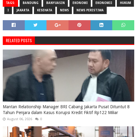
TAGS:
BANDUNG
BANYUASIN
EKONOMI
EKONOMII
HUKUM
I
JAKARTA
KESEHATA
NEWS
NEWS PERISTIWA
RELATED POSTS
Mantan Relationship Manager BRI Cabang Jakarta Pusat Dituntut 8
Tahun Penjara dalam Kasus Korupsi Kredit Fiktif Rp122 Miliar
August 06, 2026
0