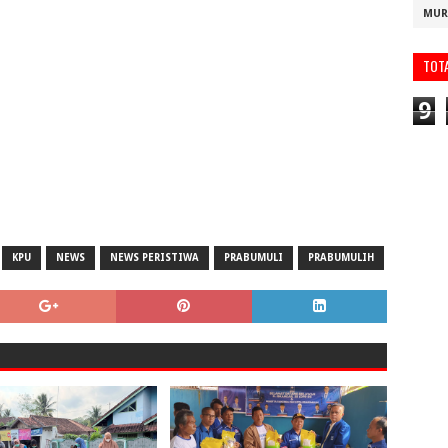
MUR
TOT
9
KPU
NEWS
NEWS PERISTIWA
PRABUMULI
PRABUMULIH