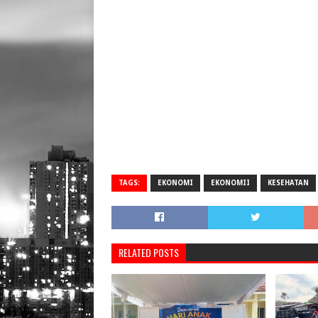
TAGS:
EKONOMI
EKONOMII
KESEHATAN
RELATED POSTS