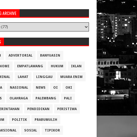
G ARCHIVE
S
H
ADVERTORIAL
BANYUASIN
NOMI
EMPATLAWANG
HUKUM
IKLAN
MINAL
LAHAT
LINGGAU
MUARA ENIM
A
NASIONAL
NEWS
OI
OKI
S
OLAHRAGA
PALEMBANG
PALI
ERINTAHAN
PENDIDIKAN
PERISTIWA
UM
POLITIK
PRABUMULIH
AKSIONAL
SOSIAL
TIPIKOR