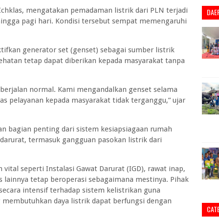
 Ichklas, mengatakan pemadaman listrik dari PLN terjadi
DAE
hingga pagi hari. Kondisi tersebut sempat memengaruhi
fkan generator set (genset) sebagai sumber listrik
ehatan tetap dapat diberikan kepada masyarakat tanpa
p berjalan normal. Kami mengandalkan genset selama
tas pelayanan kepada masyarakat tidak terganggu,” ujar
n bagian penting dari sistem kesiapsiagaan rumah
darurat, termasuk gangguan pasokan listrik dari
tal seperti Instalasi Gawat Darurat (IGD), rawat inap,
s lainnya tetap beroperasi sebagaimana mestinya. Pihak
cara intensif terhadap sistem kelistrikan guna
 membutuhkan daya listrik dapat berfungsi dengan
CAT