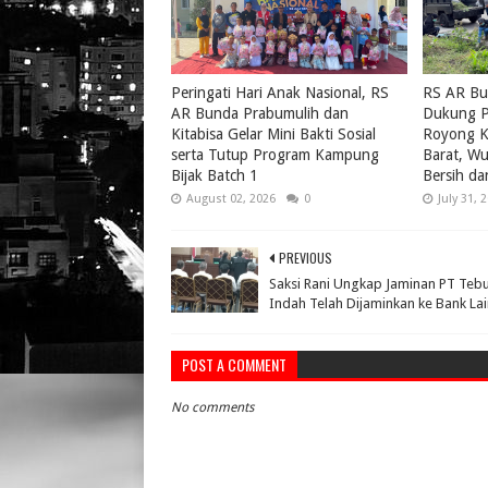
Peringati Hari Anak Nasional, RS
RS AR Bu
AR Bunda Prabumulih dan
Dukung P
Kitabisa Gelar Mini Bakti Sosial
Royong K
serta Tutup Program Kampung
Barat, W
Bijak Batch 1
Bersih da
August 02, 2026
0
July 31, 
PREVIOUS
Saksi Rani Ungkap Jaminan PT Teb
Indah Telah Dijaminkan ke Bank La
POST A COMMENT
No comments