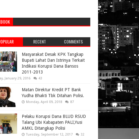
EBOOK
POPULAR
RECENT
COMMENTS
Masyarakat Desak KPK Tangkap
Bupati Lahat Dan Istrinya Terkait
Indikasi Korupsi Dana Bansos
2011-2013
ay, January 29, 2016
43
Matan Direktur Kredit PT Bank
Yudha Bhakti Tbk Ditahan Polisi.
Monday, April 09, 2018
87
Pelaku Korupsi Dana BLUD RSUD
Talang Ubi Kabapaten PALI,Yusi
AMKL Ditangkap Polisi
Tuesday, September 12, 2017
32