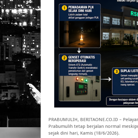
PRABUMULIH, BERITAONE.CO.ID – Pelayan
Prabumulih tetap berjalan normal meskip
sejak dini hari, Kamis (18/6/2026).