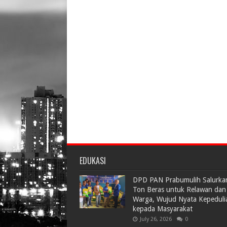
EDUKASI
DPD PAN Prabumulih Salurka
Ton Beras untuk Relawan dan
Warga, Wujud Nyata Kepeduli
kepada Masyarakat
July 26, 2026
0