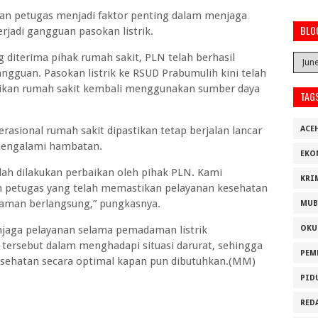
an petugas menjadi faktor penting dalam menjaga
BLO
rjadi gangguan pasokan listrik.
 diterima pihak rumah sakit, PLN telah berhasil
gguan. Pasokan listrik ke RSUD Prabumulih kini telah
trikan rumah sakit kembali menggunakan sumber daya
TAG
perasional rumah sakit dipastikan tetap berjalan lancar
ACE
mengalami hambatan.
EKO
telah dilakukan perbaikan oleh pihak PLN. Kami
KRI
h petugas yang telah memastikan pelayanan kesehatan
daman berlangsung,” pungkasnya.
MUB
jaga pelayanan selama pemadaman listrik
OKU
 tersebut dalam menghadapi situasi darurat, sehingga
PEM
sehatan secara optimal kapan pun dibutuhkan.(MM)
PID
RED