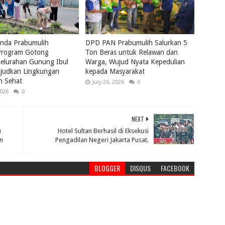
nda Prabumulih
DPD PAN Prabumulih Salurkan 5
rogram Gotong
Ton Beras untuk Relawan dan
elurahan Gunung Ibul
Warga, Wujud Nyata Kepedulian
ujudkan Lingkungan
kepada Masyarakat
n Sehat
July 26, 2026
0
2026
0
NEXT
u
Hotel Sultan Berhasil di Eksekusi
in
Pengadilan Negeri Jakarta Pusat.
BLOGGER
DISQUS
FACEBOOK