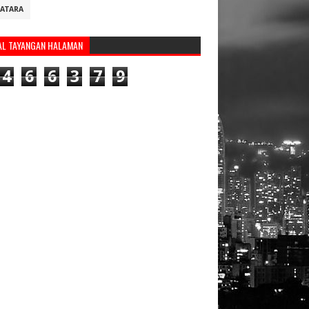
ATARA
AL TAYANGAN HALAMAN
4
6
6
3
7
9